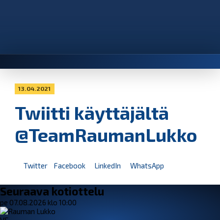
13.04.2021
Twiitti käyttäjältä
@TeamRaumanLukko
Twitter
Facebook
LinkedIn
WhatsApp
Seuraava kotiottelu
pe 07.08.2026 klo 10:00