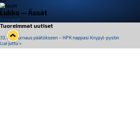
VS
Lukko — Ässät
Osta liput
Tuoreimmat uutiset
33. Pitsiturnaus päätökseen – HPK nappasi Knypyl-pystin
Lue juttu »
Otteluliput juhlakaudelle 26–27 nyt myynnissä!
Lue juttu »
Kiekko-Espoo voittaa historian ensimmäisen naisten
Pitsiturnauksen
Lue juttu »
Pitsiturnauksen päiväliput on loppuunmyyty – Pitsitunnelmaan
pääset myös Marina Vistan terassilla
Lue juttu »
Lukko ja pirkanmaalainen vaatevalmistaja Nousu yhteistyöhön
Lue juttu »
Seuraa Lukkoa somessa