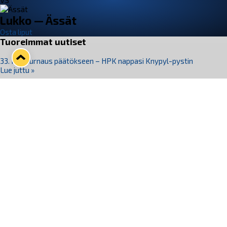
VS
Lukko — Ässät
Osta liput
Tuoreimmat uutiset
33. Pitsiturnaus päätökseen – HPK nappasi Knypyl-pystin
Lue juttu »
Otteluliput juhlakaudelle 26–27 nyt myynnissä!
Lue juttu »
Kiekko-Espoo voittaa historian ensimmäisen naisten
Pitsiturnauksen
Lue juttu »
Pitsiturnauksen päiväliput on loppuunmyyty – Pitsitunnelmaan
pääset myös Marina Vistan terassilla
Lue juttu »
Lukko ja pirkanmaalainen vaatevalmistaja Nousu yhteistyöhön
Lue juttu »
Seuraa Lukkoa somessa