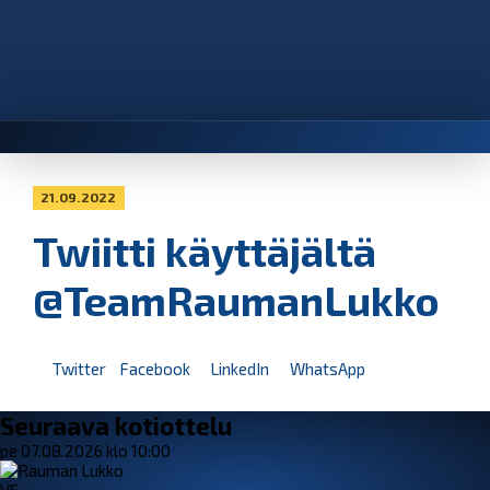
21.09.2022
Twiitti käyttäjältä
@TeamRaumanLukko
Twitter
Facebook
LinkedIn
WhatsApp
Seuraava kotiottelu
pe 07.08.2026 klo 10:00