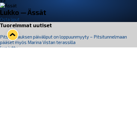
VS
Lukko — Ässät
Osta liput
Tuoreimmat uutiset
Pitsiturnauksen päiväliput on loppuunmyyty – Pitsitunnelmaan
pääset myös Marina Vistan terassilla
Lue juttu »
Lukko ja pirkanmaalainen vaatevalmistaja Nousu yhteistyöhön
Lue juttu »
Aapo Vanninen Nuorten Leijonien mukana
Lue juttu »
Rauman Lukko Oy on ostanut Marina Vista Oy:n liiketoiminnan
Raumalta
Lue juttu »
Varausviikonloppu oli kiireinen Jakub Florisille
Lue juttu »
Seuraa Lukkoa somessa