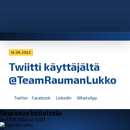
16.09.2022
Twiitti käyttäjältä
@TeamRaumanLukko
Twitter
Facebook
LinkedIn
WhatsApp
Seuraava kotiottelu
pe 07.08.2026 klo 10:00