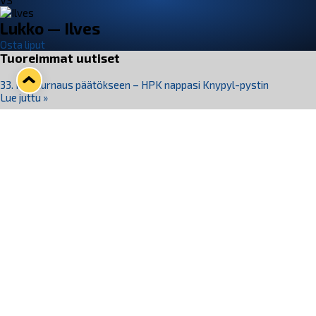
VS
Lukko — Ilves
Osta liput
Tuoreimmat uutiset
33. Pitsiturnaus päätökseen – HPK nappasi Knypyl-pystin
Lue juttu »
Otteluliput juhlakaudelle 26–27 nyt myynnissä!
Lue juttu »
Kiekko-Espoo voittaa historian ensimmäisen naisten
Pitsiturnauksen
Lue juttu »
Pitsiturnauksen päiväliput on loppuunmyyty – Pitsitunnelmaan
pääset myös Marina Vistan terassilla
Lue juttu »
Lukko ja pirkanmaalainen vaatevalmistaja Nousu yhteistyöhön
Lue juttu »
Seuraa Lukkoa somessa