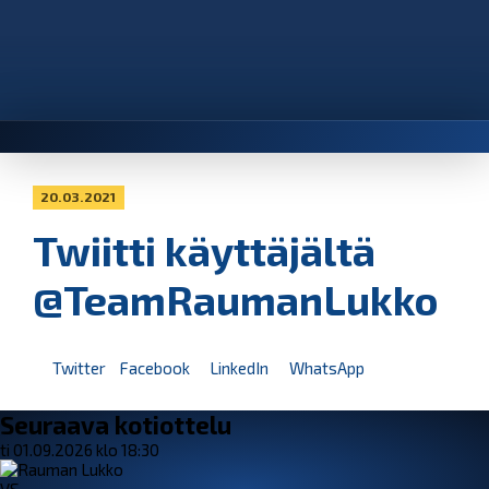
20.03.2021
Twiitti käyttäjältä
@TeamRaumanLukko
Twitter
Facebook
LinkedIn
WhatsApp
Seuraava kotiottelu
ti 01.09.2026 klo 18:30