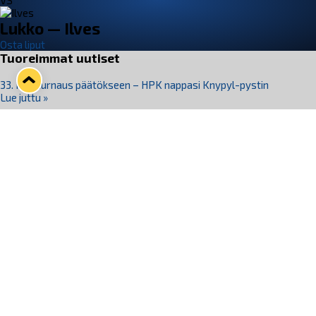
VS
Lukko — Ilves
Osta liput
Tuoreimmat uutiset
33. Pitsiturnaus päätökseen – HPK nappasi Knypyl-pystin
Lue juttu »
Otteluliput juhlakaudelle 26–27 nyt myynnissä!
Lue juttu »
Kiekko-Espoo voittaa historian ensimmäisen naisten
Pitsiturnauksen
Lue juttu »
Pitsiturnauksen päiväliput on loppuunmyyty – Pitsitunnelmaan
pääset myös Marina Vistan terassilla
Lue juttu »
Lukko ja pirkanmaalainen vaatevalmistaja Nousu yhteistyöhön
Lue juttu »
Seuraa Lukkoa somessa