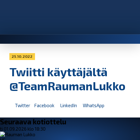
25.10.2022
Twiitti käyttäjältä
@TeamRaumanLukko
Twitter
Facebook
LinkedIn
WhatsApp
Seuraava kotiottelu
ti 01.09.2026 klo 18:30