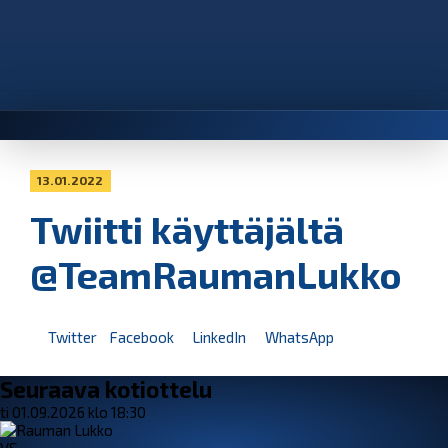
13.01.2022
Twiitti käyttäjältä
@TeamRaumanLukko
Twitter
Facebook
LinkedIn
WhatsApp
Seuraava kotiottelu
ti 01.09.2026 klo 18:30