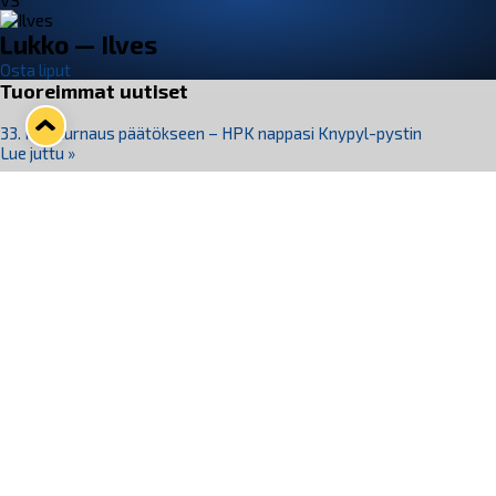
VS
Lukko — Ilves
Osta liput
Tuoreimmat uutiset
33. Pitsiturnaus päätökseen – HPK nappasi Knypyl-pystin
Lue juttu »
Otteluliput juhlakaudelle 26–27 nyt myynnissä!
Lue juttu »
Kiekko-Espoo voittaa historian ensimmäisen naisten
Pitsiturnauksen
Lue juttu »
Pitsiturnauksen päiväliput on loppuunmyyty – Pitsitunnelmaan
pääset myös Marina Vistan terassilla
Lue juttu »
Lukko ja pirkanmaalainen vaatevalmistaja Nousu yhteistyöhön
Lue juttu »
Seuraa Lukkoa somessa