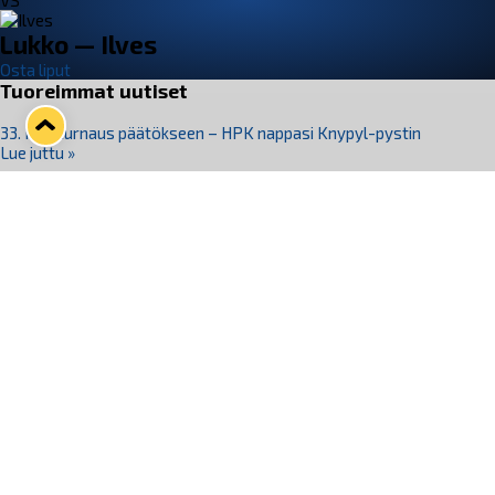
VS
Lukko — Ilves
Osta liput
Tuoreimmat uutiset
33. Pitsiturnaus päätökseen – HPK nappasi Knypyl-pystin
Lue juttu »
Otteluliput juhlakaudelle 26–27 nyt myynnissä!
Lue juttu »
Kiekko-Espoo voittaa historian ensimmäisen naisten
Pitsiturnauksen
Lue juttu »
Pitsiturnauksen päiväliput on loppuunmyyty – Pitsitunnelmaan
pääset myös Marina Vistan terassilla
Lue juttu »
Lukko ja pirkanmaalainen vaatevalmistaja Nousu yhteistyöhön
Lue juttu »
Seuraa Lukkoa somessa