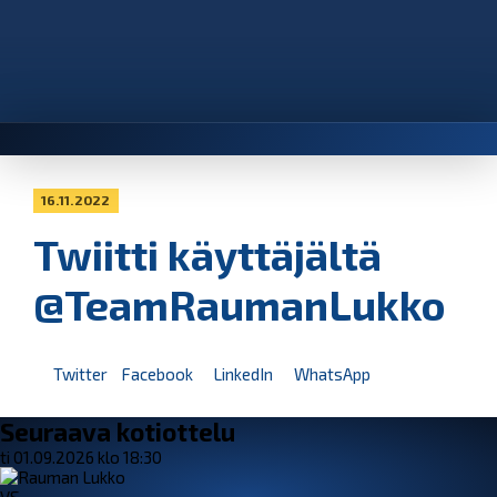
16.11.2022
Twiitti käyttäjältä
@TeamRaumanLukko
Twitter
Facebook
LinkedIn
WhatsApp
Seuraava kotiottelu
ti 01.09.2026 klo 18:30