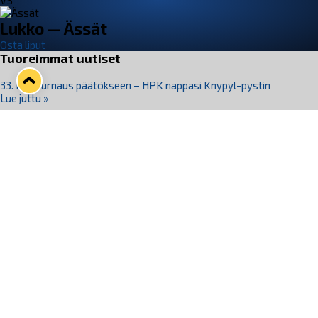
VS
Lukko — Ässät
Osta liput
Tuoreimmat uutiset
33. Pitsiturnaus päätökseen – HPK nappasi Knypyl-pystin
Lue juttu »
Otteluliput juhlakaudelle 26–27 nyt myynnissä!
Lue juttu »
Kiekko-Espoo voittaa historian ensimmäisen naisten
Pitsiturnauksen
Lue juttu »
Pitsiturnauksen päiväliput on loppuunmyyty – Pitsitunnelmaan
pääset myös Marina Vistan terassilla
Lue juttu »
Lukko ja pirkanmaalainen vaatevalmistaja Nousu yhteistyöhön
Lue juttu »
Seuraa Lukkoa somessa