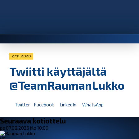
27.11.2020
Twiitti käyttäjältä
@TeamRaumanLukko
Twitter
Facebook
LinkedIn
WhatsApp
Seuraava kotiottelu
pe 07.08.2026 klo 10:00