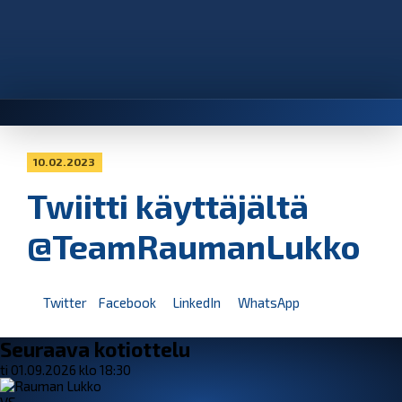
10.02.2023
Twiitti käyttäjältä
@TeamRaumanLukko
Twitter
Facebook
LinkedIn
WhatsApp
Seuraava kotiottelu
ti 01.09.2026 klo 18:30