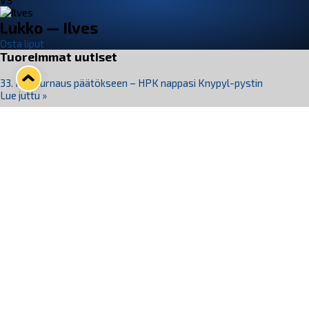
VS
Lukko — Ilves
Osta liput
Tuoreimmat uutiset
33. Pitsiturnaus päätökseen – HPK nappasi Knypyl-pystin
Lue juttu »
Otteluliput juhlakaudelle 26–27 nyt myynnissä!
Lue juttu »
Kiekko-Espoo voittaa historian ensimmäisen naisten
Pitsiturnauksen
Lue juttu »
Pitsiturnauksen päiväliput on loppuunmyyty – Pitsitunnelmaan
pääset myös Marina Vistan terassilla
Lue juttu »
Lukko ja pirkanmaalainen vaatevalmistaja Nousu yhteistyöhön
Lue juttu »
Seuraa Lukkoa somessa