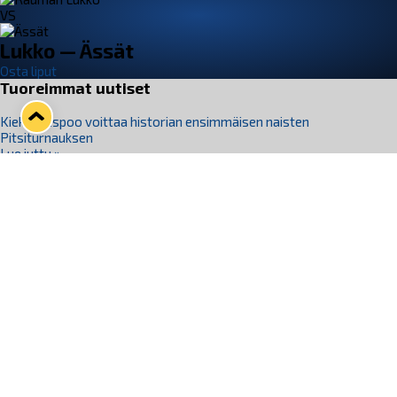
VS
Lukko — Ässät
Osta liput
Tuoreimmat uutiset
Kiekko-Espoo voittaa historian ensimmäisen naisten
Pitsiturnauksen
Lue juttu »
Pitsiturnauksen päiväliput on loppuunmyyty – Pitsitunnelmaan
pääset myös Marina Vistan terassilla
Lue juttu »
Lukko ja pirkanmaalainen vaatevalmistaja Nousu yhteistyöhön
Lue juttu »
Aapo Vanninen Nuorten Leijonien mukana
Lue juttu »
Rauman Lukko Oy on ostanut Marina Vista Oy:n liiketoiminnan
Raumalta
Lue juttu »