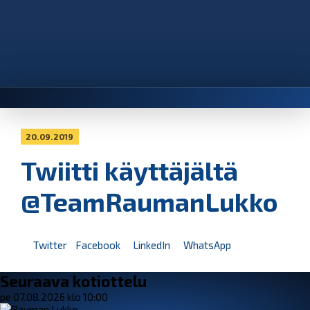
20.09.2019
Twiitti käyttäjältä
@TeamRaumanLukko
Twitter
Facebook
LinkedIn
WhatsApp
Seuraava kotiottelu
pe 07.08.2026 klo 10:00