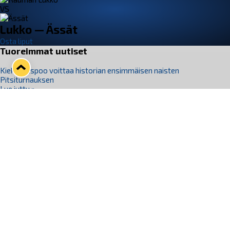
VS
Lukko — Ässät
Osta liput
Tuoreimmat uutiset
Kiekko-Espoo voittaa historian ensimmäisen naisten
Pitsiturnauksen
Lue juttu »
Pitsiturnauksen päiväliput on loppuunmyyty – Pitsitunnelmaan
pääset myös Marina Vistan terassilla
Lue juttu »
Lukko ja pirkanmaalainen vaatevalmistaja Nousu yhteistyöhön
Lue juttu »
Aapo Vanninen Nuorten Leijonien mukana
Lue juttu »
Rauman Lukko Oy on ostanut Marina Vista Oy:n liiketoiminnan
Raumalta
Lue juttu »