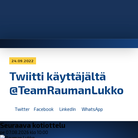
24.09.2022
Twiitti käyttäjältä
@TeamRaumanLukko
Twitter
Facebook
LinkedIn
WhatsApp
Seuraava kotiottelu
pe 07.08.2026 klo 10:00