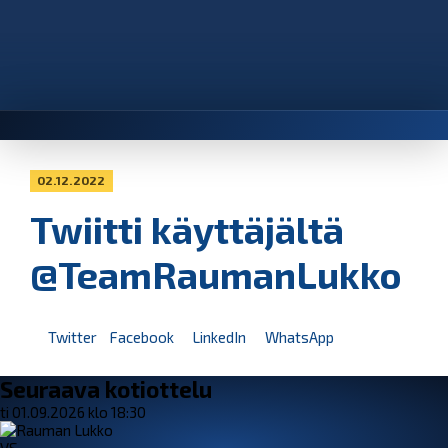
02.12.2022
Twiitti käyttäjältä
@TeamRaumanLukko
Twitter
Facebook
LinkedIn
WhatsApp
Seuraava kotiottelu
ti 01.09.2026 klo 18:30