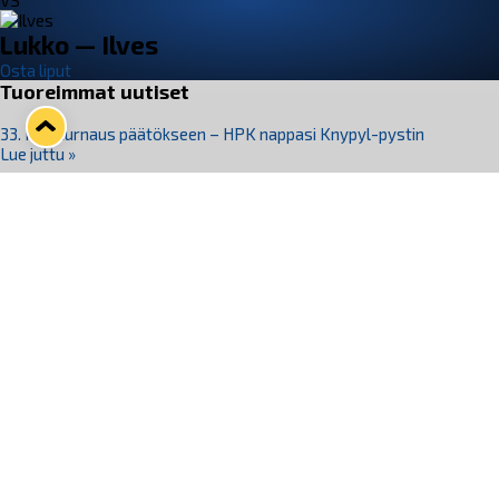
VS
Lukko — Ilves
Osta liput
Tuoreimmat uutiset
33. Pitsiturnaus päätökseen – HPK nappasi Knypyl-pystin
Lue juttu »
Otteluliput juhlakaudelle 26–27 nyt myynnissä!
Lue juttu »
Kiekko-Espoo voittaa historian ensimmäisen naisten
Pitsiturnauksen
Lue juttu »
Pitsiturnauksen päiväliput on loppuunmyyty – Pitsitunnelmaan
pääset myös Marina Vistan terassilla
Lue juttu »
Lukko ja pirkanmaalainen vaatevalmistaja Nousu yhteistyöhön
Lue juttu »
Seuraa Lukkoa somessa