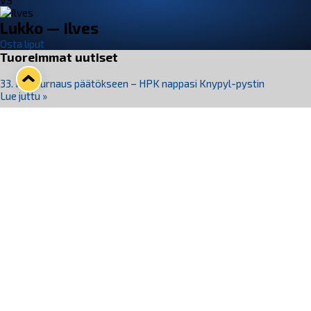
VS
Lukko — Ilves
Osta liput
Tuoreimmat uutiset
33. Pitsiturnaus päätökseen – HPK nappasi Knypyl-pystin
Lue juttu »
Otteluliput juhlakaudelle 26–27 nyt myynnissä!
Lue juttu »
Kiekko-Espoo voittaa historian ensimmäisen naisten
Pitsiturnauksen
Lue juttu »
Pitsiturnauksen päiväliput on loppuunmyyty – Pitsitunnelmaan
pääset myös Marina Vistan terassilla
Lue juttu »
Lukko ja pirkanmaalainen vaatevalmistaja Nousu yhteistyöhön
Lue juttu »
Seuraa Lukkoa somessa