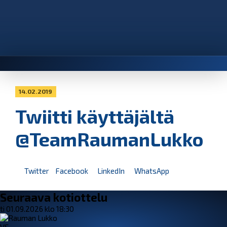
14.02.2019
Twiitti käyttäjältä
@TeamRaumanLukko
Twitter
Facebook
LinkedIn
WhatsApp
Seuraava kotiottelu
ti 01.09.2026 klo 18:30