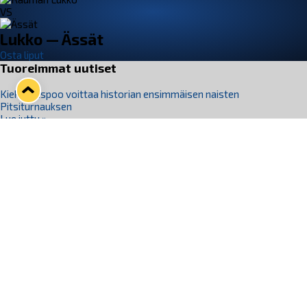
VS
Lukko — Ässät
Osta liput
Tuoreimmat uutiset
Kiekko-Espoo voittaa historian ensimmäisen naisten
Pitsiturnauksen
Lue juttu »
Pitsiturnauksen päiväliput on loppuunmyyty – Pitsitunnelmaan
pääset myös Marina Vistan terassilla
Lue juttu »
Lukko ja pirkanmaalainen vaatevalmistaja Nousu yhteistyöhön
Lue juttu »
Aapo Vanninen Nuorten Leijonien mukana
Lue juttu »
Rauman Lukko Oy on ostanut Marina Vista Oy:n liiketoiminnan
Raumalta
Lue juttu »