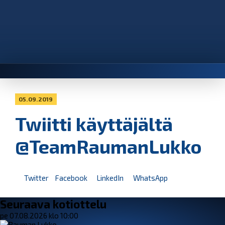
05.09.2019
Twiitti käyttäjältä
@TeamRaumanLukko
Twitter
Facebook
LinkedIn
WhatsApp
Seuraava kotiottelu
pe 07.08.2026 klo 10:00