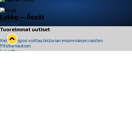
VS
Lukko — Ässät
Osta liput
Tuoreimmat uutiset
Kiekko-Espoo voittaa historian ensimmäisen naisten
Pitsiturnauksen
Lue juttu »
Pitsiturnauksen päiväliput on loppuunmyyty – Pitsitunnelmaan
pääset myös Marina Vistan terassilla
Lue juttu »
Lukko ja pirkanmaalainen vaatevalmistaja Nousu yhteistyöhön
Lue juttu »
Aapo Vanninen Nuorten Leijonien mukana
Lue juttu »
Rauman Lukko Oy on ostanut Marina Vista Oy:n liiketoiminnan
Raumalta
Lue juttu »