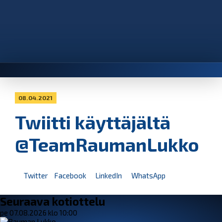
08.04.2021
Twiitti käyttäjältä
@TeamRaumanLukko
Twitter
Facebook
LinkedIn
WhatsApp
Seuraava kotiottelu
pe 07.08.2026 klo 10:00