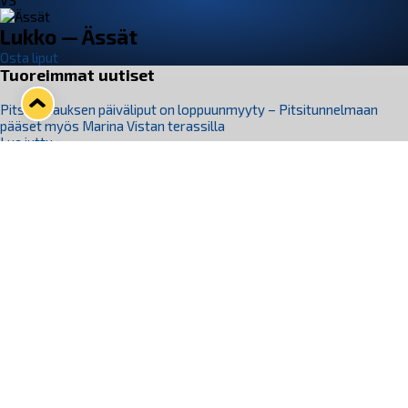
VS
Lukko — Ässät
Osta liput
Tuoreimmat uutiset
Pitsiturnauksen päiväliput on loppuunmyyty – Pitsitunnelmaan
pääset myös Marina Vistan terassilla
Lue juttu »
Lukko ja pirkanmaalainen vaatevalmistaja Nousu yhteistyöhön
Lue juttu »
Aapo Vanninen Nuorten Leijonien mukana
Lue juttu »
Rauman Lukko Oy on ostanut Marina Vista Oy:n liiketoiminnan
Raumalta
Lue juttu »
Varausviikonloppu oli kiireinen Jakub Florisille
Lue juttu »
Seuraa Lukkoa somessa