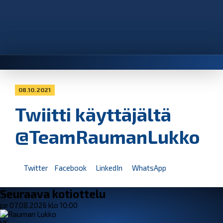
08.10.2021
Twiitti käyttäjältä
@TeamRaumanLukko
Twitter
Facebook
LinkedIn
WhatsApp
Seuraava kotiottelu
pe 07.08.2026 klo 10:00