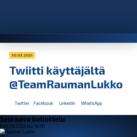
30.03.2021
Twiitti käyttäjältä
@TeamRaumanLukko
Twitter
Facebook
LinkedIn
WhatsApp
Seuraava kotiottelu
ti 01.09.2026 klo 18:30