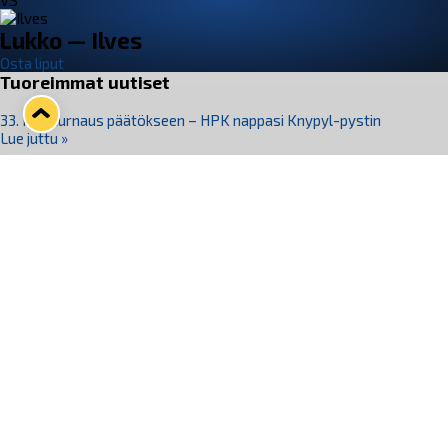
VS
Lukko — Ilves
Osta liput
Tuoreimmat uutiset
33. Pitsiturnaus päätökseen – HPK nappasi Knypyl-pystin
Lue juttu »
Otteluliput juhlakaudelle 26–27 nyt myynnissä!
Lue juttu »
Kiekko-Espoo voittaa historian ensimmäisen naisten
Pitsiturnauksen
Lue juttu »
Pitsiturnauksen päiväliput on loppuunmyyty – Pitsitunnelmaan
pääset myös Marina Vistan terassilla
Lue juttu »
Lukko ja pirkanmaalainen vaatevalmistaja Nousu yhteistyöhön
Lue juttu »
Seuraa Lukkoa somessa