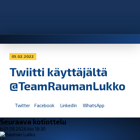
05.02.2022
Twiitti käyttäjältä
@TeamRaumanLukko
Twitter
Facebook
LinkedIn
WhatsApp
Seuraava kotiottelu
ti 01.09.2026 klo 18:30