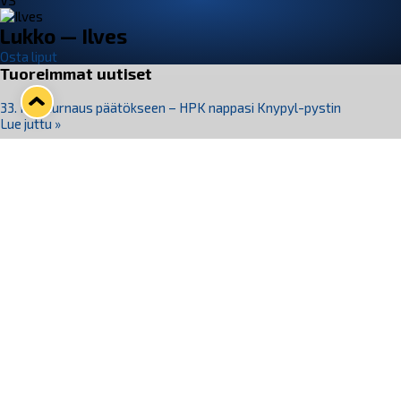
VS
Lukko — Ilves
Osta liput
Tuoreimmat uutiset
33. Pitsiturnaus päätökseen – HPK nappasi Knypyl-pystin
Lue juttu »
Otteluliput juhlakaudelle 26–27 nyt myynnissä!
Lue juttu »
Kiekko-Espoo voittaa historian ensimmäisen naisten
Pitsiturnauksen
Lue juttu »
Pitsiturnauksen päiväliput on loppuunmyyty – Pitsitunnelmaan
pääset myös Marina Vistan terassilla
Lue juttu »
Lukko ja pirkanmaalainen vaatevalmistaja Nousu yhteistyöhön
Lue juttu »
Seuraa Lukkoa somessa