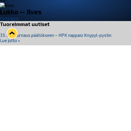
VS
Lukko — Ilves
Osta liput
Tuoreimmat uutiset
33. Pitsiturnaus päätökseen – HPK nappasi Knypyl-pystin
Lue juttu »
Otteluliput juhlakaudelle 26–27 nyt myynnissä!
Lue juttu »
Kiekko-Espoo voittaa historian ensimmäisen naisten
Pitsiturnauksen
Lue juttu »
Pitsiturnauksen päiväliput on loppuunmyyty – Pitsitunnelmaan
pääset myös Marina Vistan terassilla
Lue juttu »
Lukko ja pirkanmaalainen vaatevalmistaja Nousu yhteistyöhön
Lue juttu »
Seuraa Lukkoa somessa