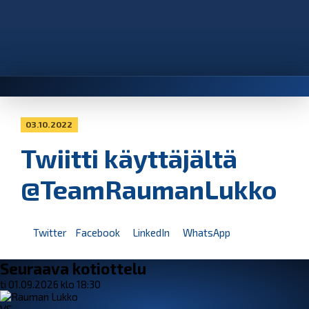
03.10.2022
Twiitti käyttäjältä
@TeamRaumanLukko
Twitter
Facebook
LinkedIn
WhatsApp
Seuraava kotiottelu
ti 01.09.2026 klo 18:30