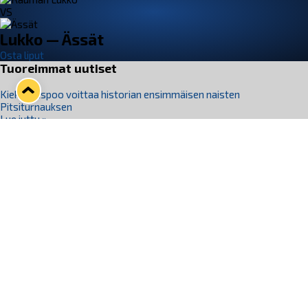
VS
Lukko — Ässät
Osta liput
Tuoreimmat uutiset
Kiekko-Espoo voittaa historian ensimmäisen naisten
Pitsiturnauksen
Lue juttu »
Pitsiturnauksen päiväliput on loppuunmyyty – Pitsitunnelmaan
pääset myös Marina Vistan terassilla
Lue juttu »
Lukko ja pirkanmaalainen vaatevalmistaja Nousu yhteistyöhön
Lue juttu »
Aapo Vanninen Nuorten Leijonien mukana
Lue juttu »
Rauman Lukko Oy on ostanut Marina Vista Oy:n liiketoiminnan
Raumalta
Lue juttu »