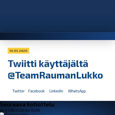
10.03.2020
Twiitti käyttäjältä
@TeamRaumanLukko
Twitter
Facebook
LinkedIn
WhatsApp
Seuraava kotiottelu
pe 07.08.2026 klo 10:00