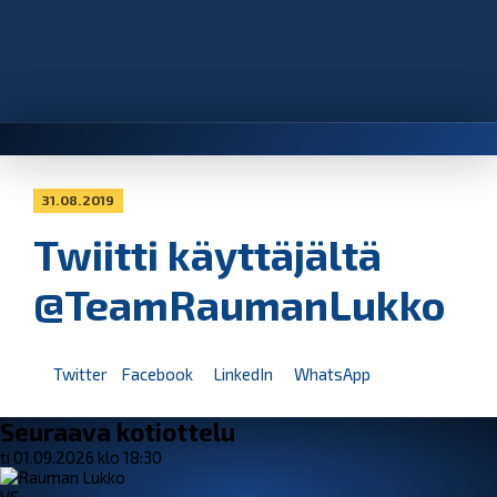
31.08.2019
Twiitti käyttäjältä
@TeamRaumanLukko
Twitter
Facebook
LinkedIn
WhatsApp
Seuraava kotiottelu
ti 01.09.2026 klo 18:30