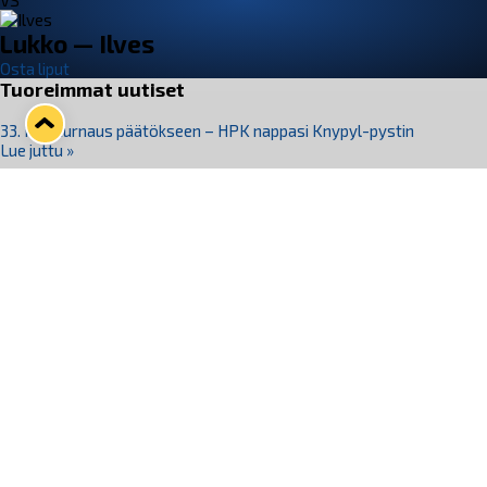
VS
Lukko — Ilves
Osta liput
Tuoreimmat uutiset
33. Pitsiturnaus päätökseen – HPK nappasi Knypyl-pystin
Lue juttu »
Otteluliput juhlakaudelle 26–27 nyt myynnissä!
Lue juttu »
Kiekko-Espoo voittaa historian ensimmäisen naisten
Pitsiturnauksen
Lue juttu »
Pitsiturnauksen päiväliput on loppuunmyyty – Pitsitunnelmaan
pääset myös Marina Vistan terassilla
Lue juttu »
Lukko ja pirkanmaalainen vaatevalmistaja Nousu yhteistyöhön
Lue juttu »
Seuraa Lukkoa somessa