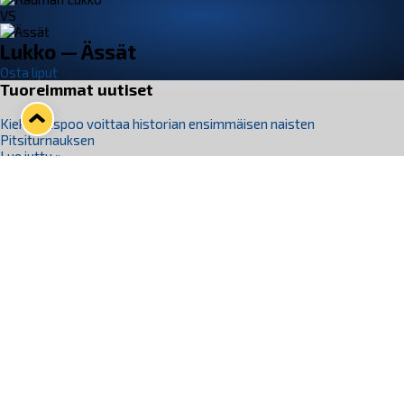
VS
Lukko — Ässät
Osta liput
Tuoreimmat uutiset
Kiekko-Espoo voittaa historian ensimmäisen naisten
Pitsiturnauksen
Lue juttu »
Pitsiturnauksen päiväliput on loppuunmyyty – Pitsitunnelmaan
pääset myös Marina Vistan terassilla
Lue juttu »
Lukko ja pirkanmaalainen vaatevalmistaja Nousu yhteistyöhön
Lue juttu »
Aapo Vanninen Nuorten Leijonien mukana
Lue juttu »
Rauman Lukko Oy on ostanut Marina Vista Oy:n liiketoiminnan
Raumalta
Lue juttu »