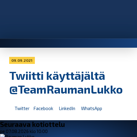
09.09.2021
Twiitti käyttäjältä
@TeamRaumanLukko
Twitter
Facebook
LinkedIn
WhatsApp
Seuraava kotiottelu
pe 07.08.2026 klo 10:00