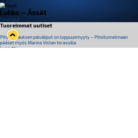
VS
Lukko — Ässät
Osta liput
Tuoreimmat uutiset
Pitsiturnauksen päiväliput on loppuunmyyty – Pitsitunnelmaan
pääset myös Marina Vistan terassilla
Lue juttu »
Lukko ja pirkanmaalainen vaatevalmistaja Nousu yhteistyöhön
Lue juttu »
Aapo Vanninen Nuorten Leijonien mukana
Lue juttu »
Rauman Lukko Oy on ostanut Marina Vista Oy:n liiketoiminnan
Raumalta
Lue juttu »
Varausviikonloppu oli kiireinen Jakub Florisille
Lue juttu »
Seuraa Lukkoa somessa