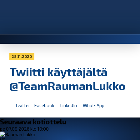
28.11.2020
Twiitti käyttäjältä
@TeamRaumanLukko
Twitter
Facebook
LinkedIn
WhatsApp
Seuraava kotiottelu
pe 07.08.2026 klo 10:00