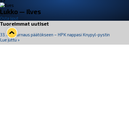
VS
Lukko — Ilves
Osta liput
Tuoreimmat uutiset
33. Pitsiturnaus päätökseen – HPK nappasi Knypyl-pystin
Lue juttu »
Otteluliput juhlakaudelle 26–27 nyt myynnissä!
Lue juttu »
Kiekko-Espoo voittaa historian ensimmäisen naisten
Pitsiturnauksen
Lue juttu »
Pitsiturnauksen päiväliput on loppuunmyyty – Pitsitunnelmaan
pääset myös Marina Vistan terassilla
Lue juttu »
Lukko ja pirkanmaalainen vaatevalmistaja Nousu yhteistyöhön
Lue juttu »
Seuraa Lukkoa somessa