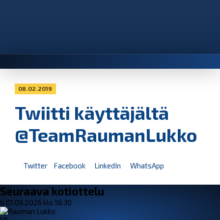
08.02.2019
Twiitti käyttäjältä
@TeamRaumanLukko
Twitter
Facebook
LinkedIn
WhatsApp
Seuraava kotiottelu
ti 01.09.2026 klo 18:30