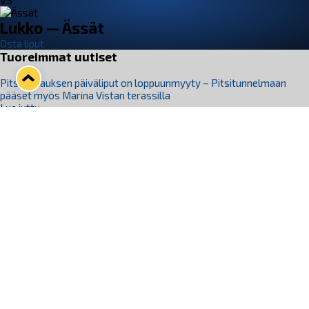
VS
Lukko — Ässät
Osta liput
Tuoreimmat uutiset
Pitsiturnauksen päiväliput on loppuunmyyty – Pitsitunnelmaan
pääset myös Marina Vistan terassilla
Lue juttu »
Lukko ja pirkanmaalainen vaatevalmistaja Nousu yhteistyöhön
Lue juttu »
Aapo Vanninen Nuorten Leijonien mukana
Lue juttu »
Rauman Lukko Oy on ostanut Marina Vista Oy:n liiketoiminnan
Raumalta
Lue juttu »
Varausviikonloppu oli kiireinen Jakub Florisille
Lue juttu »
Seuraa Lukkoa somessa