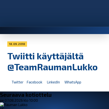
18.09.2018
Twiitti käyttäjältä
@TeamRaumanLukko
Twitter
Facebook
LinkedIn
WhatsApp
Seuraava kotiottelu
pe 07.08.2026 klo 10:00