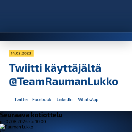
14.02.2023
Twiitti käyttäjältä
@TeamRaumanLukko
Twitter
Facebook
LinkedIn
WhatsApp
Seuraava kotiottelu
pe 07.08.2026 klo 10:00