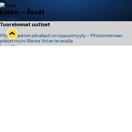
VS
Lukko — Ässät
Osta liput
Tuoreimmat uutiset
Pitsiturnauksen päiväliput on loppuunmyyty – Pitsitunnelmaan
pääset myös Marina Vistan terassilla
Lue juttu »
Lukko ja pirkanmaalainen vaatevalmistaja Nousu yhteistyöhön
Lue juttu »
Aapo Vanninen Nuorten Leijonien mukana
Lue juttu »
Rauman Lukko Oy on ostanut Marina Vista Oy:n liiketoiminnan
Raumalta
Lue juttu »
Varausviikonloppu oli kiireinen Jakub Florisille
Lue juttu »
Seuraa Lukkoa somessa