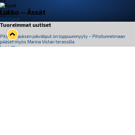
VS
Lukko — Ässät
Osta liput
Tuoreimmat uutiset
Pitsiturnauksen päiväliput on loppuunmyyty – Pitsitunnelmaan
pääset myös Marina Vistan terassilla
Lue juttu »
Lukko ja pirkanmaalainen vaatevalmistaja Nousu yhteistyöhön
Lue juttu »
Aapo Vanninen Nuorten Leijonien mukana
Lue juttu »
Rauman Lukko Oy on ostanut Marina Vista Oy:n liiketoiminnan
Raumalta
Lue juttu »
Varausviikonloppu oli kiireinen Jakub Florisille
Lue juttu »
Seuraa Lukkoa somessa