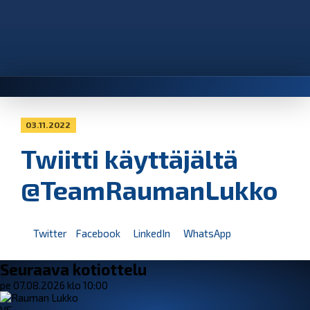
03.11.2022
Twiitti käyttäjältä
@TeamRaumanLukko
Twitter
Facebook
LinkedIn
WhatsApp
Seuraava kotiottelu
pe 07.08.2026 klo 10:00