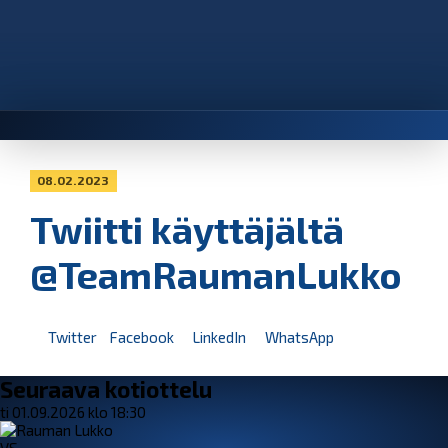
08.02.2023
Twiitti käyttäjältä
@TeamRaumanLukko
Twitter
Facebook
LinkedIn
WhatsApp
Seuraava kotiottelu
ti 01.09.2026 klo 18:30