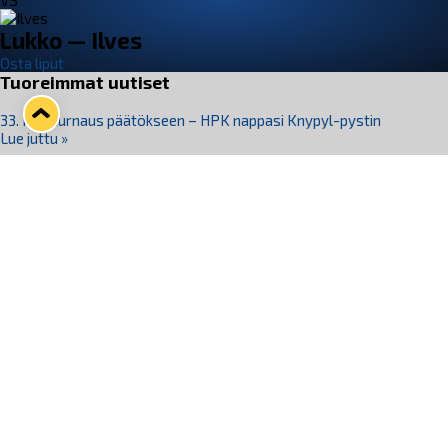
VS
Lukko — Ilves
Osta liput
Tuoreimmat uutiset
33. Pitsiturnaus päätökseen – HPK nappasi Knypyl-pystin
Lue juttu »
Otteluliput juhlakaudelle 26–27 nyt myynnissä!
Lue juttu »
Kiekko-Espoo voittaa historian ensimmäisen naisten
Pitsiturnauksen
Lue juttu »
Pitsiturnauksen päiväliput on loppuunmyyty – Pitsitunnelmaan
pääset myös Marina Vistan terassilla
Lue juttu »
Lukko ja pirkanmaalainen vaatevalmistaja Nousu yhteistyöhön
Lue juttu »
Seuraa Lukkoa somessa