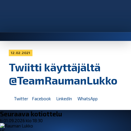
12.02.2021
Twiitti käyttäjältä
@TeamRaumanLukko
Twitter
Facebook
LinkedIn
WhatsApp
Seuraava kotiottelu
ti 01.09.2026 klo 18:30