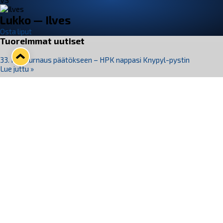
VS
Lukko — Ilves
Osta liput
Tuoreimmat uutiset
33. Pitsiturnaus päätökseen – HPK nappasi Knypyl-pystin
Lue juttu »
Otteluliput juhlakaudelle 26–27 nyt myynnissä!
Lue juttu »
Kiekko-Espoo voittaa historian ensimmäisen naisten
Pitsiturnauksen
Lue juttu »
Pitsiturnauksen päiväliput on loppuunmyyty – Pitsitunnelmaan
pääset myös Marina Vistan terassilla
Lue juttu »
Lukko ja pirkanmaalainen vaatevalmistaja Nousu yhteistyöhön
Lue juttu »
Seuraa Lukkoa somessa