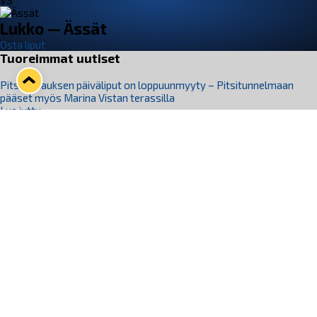
VS
Lukko — Ässät
Osta liput
Tuoreimmat uutiset
Pitsiturnauksen päiväliput on loppuunmyyty – Pitsitunnelmaan
pääset myös Marina Vistan terassilla
Lue juttu »
Lukko ja pirkanmaalainen vaatevalmistaja Nousu yhteistyöhön
Lue juttu »
Aapo Vanninen Nuorten Leijonien mukana
Lue juttu »
Rauman Lukko Oy on ostanut Marina Vista Oy:n liiketoiminnan
Raumalta
Lue juttu »
Varausviikonloppu oli kiireinen Jakub Florisille
Lue juttu »
Seuraa Lukkoa somessa