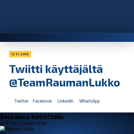
12.11.2018
Twiitti käyttäjältä
@TeamRaumanLukko
Twitter
Facebook
LinkedIn
WhatsApp
Seuraava kotiottelu
pe 07.08.2026 klo 10:00