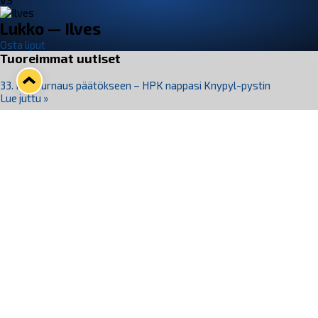
VS
Lukko — Ilves
Osta liput
Tuoreimmat uutiset
33. Pitsiturnaus päätökseen – HPK nappasi Knypyl-pystin
Lue juttu »
Otteluliput juhlakaudelle 26–27 nyt myynnissä!
Lue juttu »
Kiekko-Espoo voittaa historian ensimmäisen naisten
Pitsiturnauksen
Lue juttu »
Pitsiturnauksen päiväliput on loppuunmyyty – Pitsitunnelmaan
pääset myös Marina Vistan terassilla
Lue juttu »
Lukko ja pirkanmaalainen vaatevalmistaja Nousu yhteistyöhön
Lue juttu »
Seuraa Lukkoa somessa