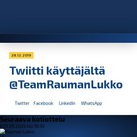
28.12.2019
Twiitti käyttäjältä
@TeamRaumanLukko
Twitter
Facebook
LinkedIn
WhatsApp
Seuraava kotiottelu
ti 01.09.2026 klo 18:30