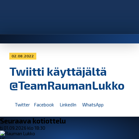
02.08.2022
Twiitti käyttäjältä
@TeamRaumanLukko
Twitter
Facebook
LinkedIn
WhatsApp
Seuraava kotiottelu
ti 01.09.2026 klo 18:30