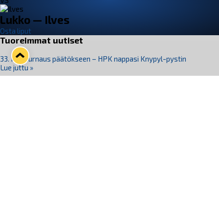
VS
Lukko — Ilves
Osta liput
Tuoreimmat uutiset
33. Pitsiturnaus päätökseen – HPK nappasi Knypyl-pystin
Lue juttu »
Otteluliput juhlakaudelle 26–27 nyt myynnissä!
Lue juttu »
Kiekko-Espoo voittaa historian ensimmäisen naisten
Pitsiturnauksen
Lue juttu »
Pitsiturnauksen päiväliput on loppuunmyyty – Pitsitunnelmaan
pääset myös Marina Vistan terassilla
Lue juttu »
Lukko ja pirkanmaalainen vaatevalmistaja Nousu yhteistyöhön
Lue juttu »
Seuraa Lukkoa somessa