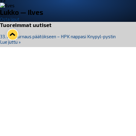
VS
Lukko — Ilves
Osta liput
Tuoreimmat uutiset
33. Pitsiturnaus päätökseen – HPK nappasi Knypyl-pystin
Lue juttu »
Otteluliput juhlakaudelle 26–27 nyt myynnissä!
Lue juttu »
Kiekko-Espoo voittaa historian ensimmäisen naisten
Pitsiturnauksen
Lue juttu »
Pitsiturnauksen päiväliput on loppuunmyyty – Pitsitunnelmaan
pääset myös Marina Vistan terassilla
Lue juttu »
Lukko ja pirkanmaalainen vaatevalmistaja Nousu yhteistyöhön
Lue juttu »
Seuraa Lukkoa somessa