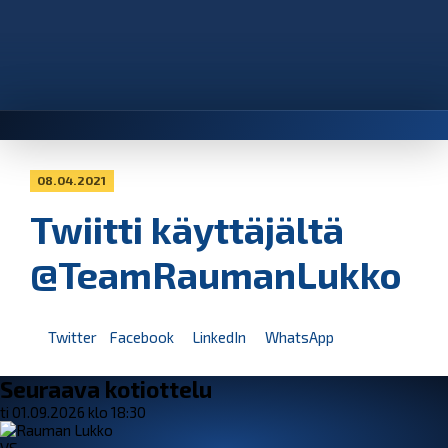
08.04.2021
Twiitti käyttäjältä
@TeamRaumanLukko
Twitter
Facebook
LinkedIn
WhatsApp
Seuraava kotiottelu
ti 01.09.2026 klo 18:30