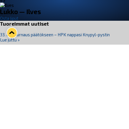
VS
Lukko — Ilves
Osta liput
Tuoreimmat uutiset
33. Pitsiturnaus päätökseen – HPK nappasi Knypyl-pystin
Lue juttu »
Otteluliput juhlakaudelle 26–27 nyt myynnissä!
Lue juttu »
Kiekko-Espoo voittaa historian ensimmäisen naisten
Pitsiturnauksen
Lue juttu »
Pitsiturnauksen päiväliput on loppuunmyyty – Pitsitunnelmaan
pääset myös Marina Vistan terassilla
Lue juttu »
Lukko ja pirkanmaalainen vaatevalmistaja Nousu yhteistyöhön
Lue juttu »
Seuraa Lukkoa somessa