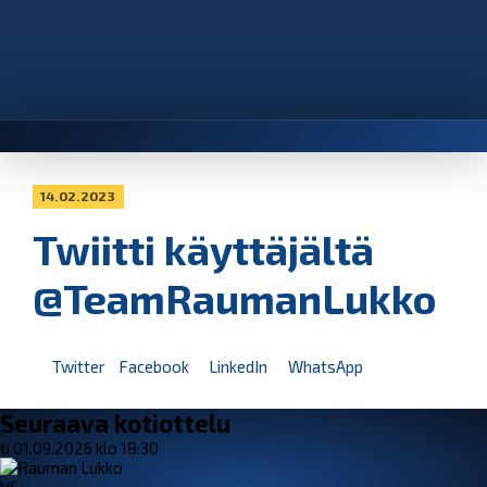
14.02.2023
Twiitti käyttäjältä
@TeamRaumanLukko
Twitter
Facebook
LinkedIn
WhatsApp
Seuraava kotiottelu
ti 01.09.2026 klo 18:30