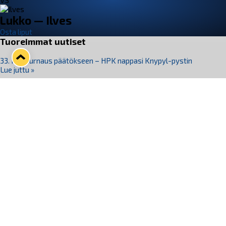
VS
Lukko — Ilves
Osta liput
Tuoreimmat uutiset
33. Pitsiturnaus päätökseen – HPK nappasi Knypyl-pystin
Lue juttu »
Otteluliput juhlakaudelle 26–27 nyt myynnissä!
Lue juttu »
Kiekko-Espoo voittaa historian ensimmäisen naisten
Pitsiturnauksen
Lue juttu »
Pitsiturnauksen päiväliput on loppuunmyyty – Pitsitunnelmaan
pääset myös Marina Vistan terassilla
Lue juttu »
Lukko ja pirkanmaalainen vaatevalmistaja Nousu yhteistyöhön
Lue juttu »
Seuraa Lukkoa somessa