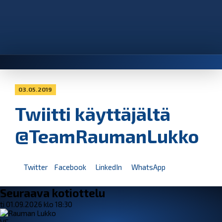
03.05.2019
Twiitti käyttäjältä
@TeamRaumanLukko
Twitter
Facebook
LinkedIn
WhatsApp
Seuraava kotiottelu
ti 01.09.2026 klo 18:30