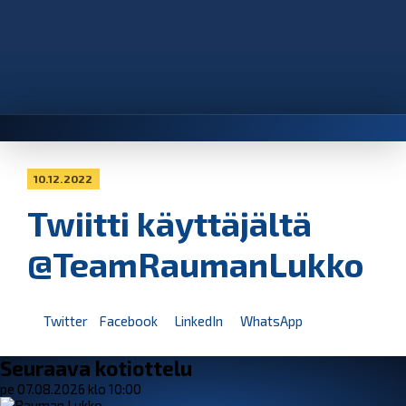
10.12.2022
Twiitti käyttäjältä
@TeamRaumanLukko
Twitter
Facebook
LinkedIn
WhatsApp
Seuraava kotiottelu
pe 07.08.2026 klo 10:00