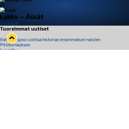
VS
Lukko — Ässät
Osta liput
Tuoreimmat uutiset
Kiekko-Espoo voittaa historian ensimmäisen naisten
Pitsiturnauksen
Lue juttu »
Pitsiturnauksen päiväliput on loppuunmyyty – Pitsitunnelmaan
pääset myös Marina Vistan terassilla
Lue juttu »
Lukko ja pirkanmaalainen vaatevalmistaja Nousu yhteistyöhön
Lue juttu »
Aapo Vanninen Nuorten Leijonien mukana
Lue juttu »
Rauman Lukko Oy on ostanut Marina Vista Oy:n liiketoiminnan
Raumalta
Lue juttu »