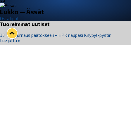
VS
Lukko — Ässät
Osta liput
Tuoreimmat uutiset
33. Pitsiturnaus päätökseen – HPK nappasi Knypyl-pystin
Lue juttu »
Otteluliput juhlakaudelle 26–27 nyt myynnissä!
Lue juttu »
Kiekko-Espoo voittaa historian ensimmäisen naisten
Pitsiturnauksen
Lue juttu »
Pitsiturnauksen päiväliput on loppuunmyyty – Pitsitunnelmaan
pääset myös Marina Vistan terassilla
Lue juttu »
Lukko ja pirkanmaalainen vaatevalmistaja Nousu yhteistyöhön
Lue juttu »
Seuraa Lukkoa somessa