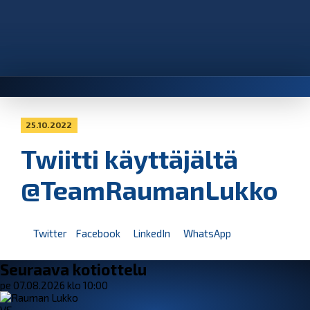
25.10.2022
Twiitti käyttäjältä
@TeamRaumanLukko
Twitter
Facebook
LinkedIn
WhatsApp
Seuraava kotiottelu
pe 07.08.2026 klo 10:00