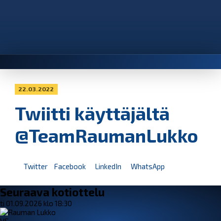
22.03.2022
Twiitti käyttäjältä
@TeamRaumanLukko
Twitter
Facebook
LinkedIn
WhatsApp
Seuraava kotiottelu
ti 01.09.2026 klo 18:30