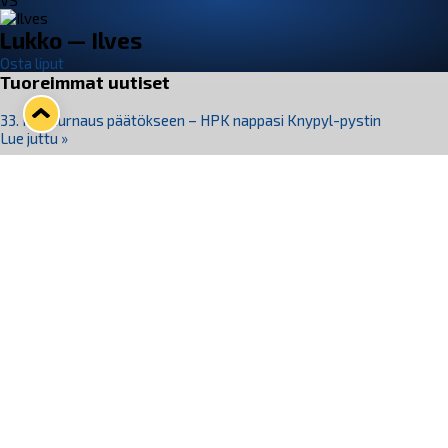
VS
Lukko — Ilves
Osta liput
Tuoreimmat uutiset
33. Pitsiturnaus päätökseen – HPK nappasi Knypyl-pystin
Lue juttu »
Otteluliput juhlakaudelle 26–27 nyt myynnissä!
Lue juttu »
Kiekko-Espoo voittaa historian ensimmäisen naisten
Pitsiturnauksen
Lue juttu »
Pitsiturnauksen päiväliput on loppuunmyyty – Pitsitunnelmaan
pääset myös Marina Vistan terassilla
Lue juttu »
Lukko ja pirkanmaalainen vaatevalmistaja Nousu yhteistyöhön
Lue juttu »
Seuraa Lukkoa somessa