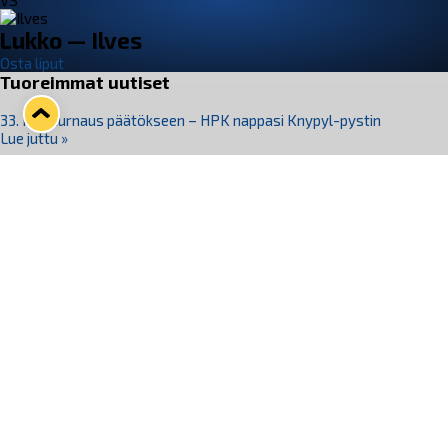
VS
Lukko — Ilves
Osta liput
Tuoreimmat uutiset
33. Pitsiturnaus päätökseen – HPK nappasi Knypyl-pystin
Lue juttu »
Otteluliput juhlakaudelle 26–27 nyt myynnissä!
Lue juttu »
Kiekko-Espoo voittaa historian ensimmäisen naisten
Pitsiturnauksen
Lue juttu »
Pitsiturnauksen päiväliput on loppuunmyyty – Pitsitunnelmaan
pääset myös Marina Vistan terassilla
Lue juttu »
Lukko ja pirkanmaalainen vaatevalmistaja Nousu yhteistyöhön
Lue juttu »
Seuraa Lukkoa somessa