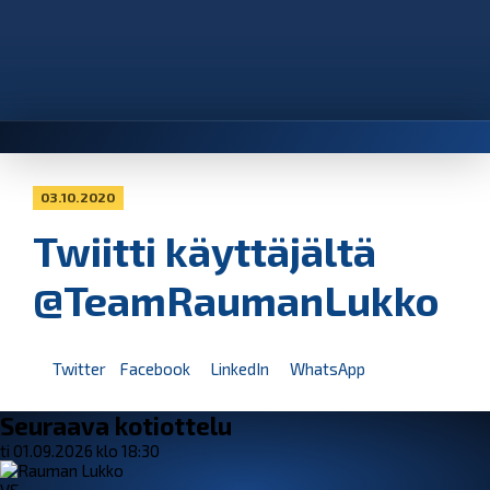
03.10.2020
Twiitti käyttäjältä
@TeamRaumanLukko
Twitter
Facebook
LinkedIn
WhatsApp
Seuraava kotiottelu
ti 01.09.2026 klo 18:30