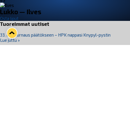
VS
Lukko — Ilves
Osta liput
Tuoreimmat uutiset
33. Pitsiturnaus päätökseen – HPK nappasi Knypyl-pystin
Lue juttu »
Otteluliput juhlakaudelle 26–27 nyt myynnissä!
Lue juttu »
Kiekko-Espoo voittaa historian ensimmäisen naisten
Pitsiturnauksen
Lue juttu »
Pitsiturnauksen päiväliput on loppuunmyyty – Pitsitunnelmaan
pääset myös Marina Vistan terassilla
Lue juttu »
Lukko ja pirkanmaalainen vaatevalmistaja Nousu yhteistyöhön
Lue juttu »
Seuraa Lukkoa somessa