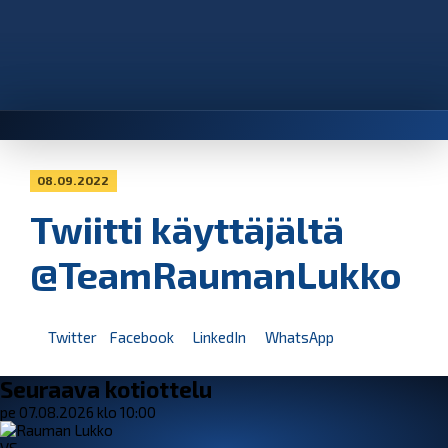
08.09.2022
Twiitti käyttäjältä
@TeamRaumanLukko
Twitter
Facebook
LinkedIn
WhatsApp
Seuraava kotiottelu
pe 07.08.2026 klo 10:00