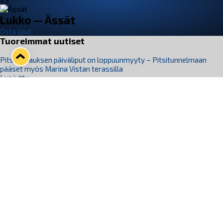
VS
Lukko — Ässät
Osta liput
Tuoreimmat uutiset
Pitsiturnauksen päiväliput on loppuunmyyty – Pitsitunnelmaan
pääset myös Marina Vistan terassilla
Lue juttu »
Lukko ja pirkanmaalainen vaatevalmistaja Nousu yhteistyöhön
Lue juttu »
Aapo Vanninen Nuorten Leijonien mukana
Lue juttu »
Rauman Lukko Oy on ostanut Marina Vista Oy:n liiketoiminnan
Raumalta
Lue juttu »
Varausviikonloppu oli kiireinen Jakub Florisille
Lue juttu »
Seuraa Lukkoa somessa