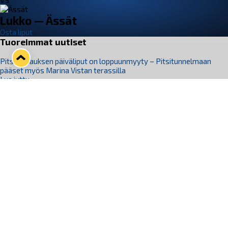
VS
Lukko — Ässät
Osta liput
Tuoreimmat uutiset
Pitsiturnauksen päiväliput on loppuunmyyty – Pitsitunnelmaan
pääset myös Marina Vistan terassilla
Lue juttu »
Lukko ja pirkanmaalainen vaatevalmistaja Nousu yhteistyöhön
Lue juttu »
Aapo Vanninen Nuorten Leijonien mukana
Lue juttu »
Rauman Lukko Oy on ostanut Marina Vista Oy:n liiketoiminnan
Raumalta
Lue juttu »
Varausviikonloppu oli kiireinen Jakub Florisille
Lue juttu »
Seuraa Lukkoa somessa