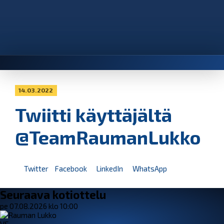
14.03.2022
Twiitti käyttäjältä
@TeamRaumanLukko
Twitter
Facebook
LinkedIn
WhatsApp
Seuraava kotiottelu
pe 07.08.2026 klo 10:00