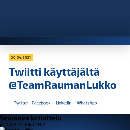
20.04.2021
Twiitti käyttäjältä
@TeamRaumanLukko
Twitter
Facebook
LinkedIn
WhatsApp
Seuraava kotiottelu
pe 07.08.2026 klo 10:00