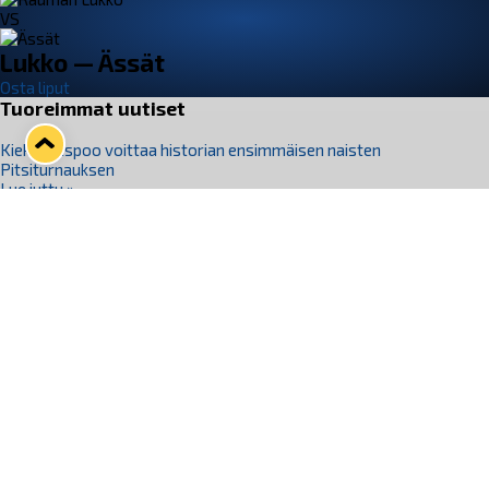
VS
Lukko — Ässät
Osta liput
Tuoreimmat uutiset
Kiekko-Espoo voittaa historian ensimmäisen naisten
Pitsiturnauksen
Lue juttu »
Pitsiturnauksen päiväliput on loppuunmyyty – Pitsitunnelmaan
pääset myös Marina Vistan terassilla
Lue juttu »
Lukko ja pirkanmaalainen vaatevalmistaja Nousu yhteistyöhön
Lue juttu »
Aapo Vanninen Nuorten Leijonien mukana
Lue juttu »
Rauman Lukko Oy on ostanut Marina Vista Oy:n liiketoiminnan
Raumalta
Lue juttu »