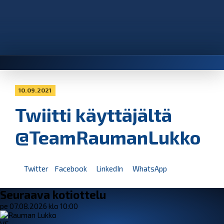
10.09.2021
Twiitti käyttäjältä
@TeamRaumanLukko
Twitter
Facebook
LinkedIn
WhatsApp
Seuraava kotiottelu
pe 07.08.2026 klo 10:00