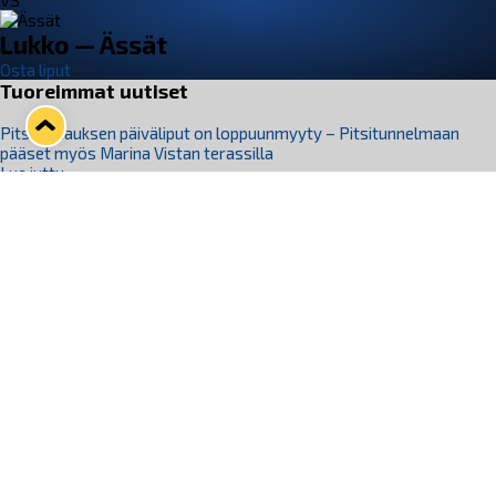
VS
Lukko — Ässät
Osta liput
Tuoreimmat uutiset
Pitsiturnauksen päiväliput on loppuunmyyty – Pitsitunnelmaan
pääset myös Marina Vistan terassilla
Lue juttu »
Lukko ja pirkanmaalainen vaatevalmistaja Nousu yhteistyöhön
Lue juttu »
Aapo Vanninen Nuorten Leijonien mukana
Lue juttu »
Rauman Lukko Oy on ostanut Marina Vista Oy:n liiketoiminnan
Raumalta
Lue juttu »
Varausviikonloppu oli kiireinen Jakub Florisille
Lue juttu »
Seuraa Lukkoa somessa