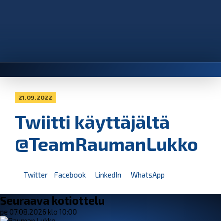
21.09.2022
Twiitti käyttäjältä
@TeamRaumanLukko
Twitter
Facebook
LinkedIn
WhatsApp
Seuraava kotiottelu
pe 07.08.2026 klo 10:00