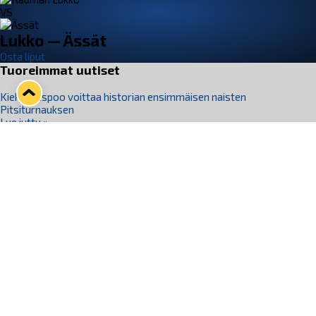
VS
Lukko — Ässät
Osta liput
Tuoreimmat uutiset
Kiekko-Espoo voittaa historian ensimmäisen naisten
Pitsiturnauksen
Lue juttu »
Pitsiturnauksen päiväliput on loppuunmyyty – Pitsitunnelmaan
pääset myös Marina Vistan terassilla
Lue juttu »
Lukko ja pirkanmaalainen vaatevalmistaja Nousu yhteistyöhön
Lue juttu »
Aapo Vanninen Nuorten Leijonien mukana
Lue juttu »
Rauman Lukko Oy on ostanut Marina Vista Oy:n liiketoiminnan
Raumalta
Lue juttu »