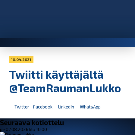
10.04.2021
Twiitti käyttäjältä
@TeamRaumanLukko
Twitter
Facebook
LinkedIn
WhatsApp
Seuraava kotiottelu
pe 07.08.2026 klo 10:00