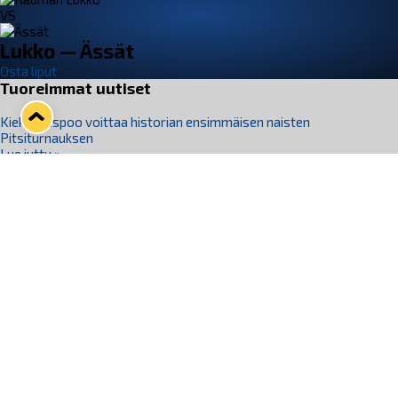
VS
Lukko — Ässät
Osta liput
Tuoreimmat uutiset
Kiekko-Espoo voittaa historian ensimmäisen naisten
Pitsiturnauksen
Lue juttu »
Pitsiturnauksen päiväliput on loppuunmyyty – Pitsitunnelmaan
pääset myös Marina Vistan terassilla
Lue juttu »
Lukko ja pirkanmaalainen vaatevalmistaja Nousu yhteistyöhön
Lue juttu »
Aapo Vanninen Nuorten Leijonien mukana
Lue juttu »
Rauman Lukko Oy on ostanut Marina Vista Oy:n liiketoiminnan
Raumalta
Lue juttu »