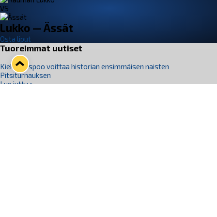
VS
Lukko — Ässät
Osta liput
Tuoreimmat uutiset
Kiekko-Espoo voittaa historian ensimmäisen naisten
Pitsiturnauksen
Lue juttu »
Pitsiturnauksen päiväliput on loppuunmyyty – Pitsitunnelmaan
pääset myös Marina Vistan terassilla
Lue juttu »
Lukko ja pirkanmaalainen vaatevalmistaja Nousu yhteistyöhön
Lue juttu »
Aapo Vanninen Nuorten Leijonien mukana
Lue juttu »
Rauman Lukko Oy on ostanut Marina Vista Oy:n liiketoiminnan
Raumalta
Lue juttu »