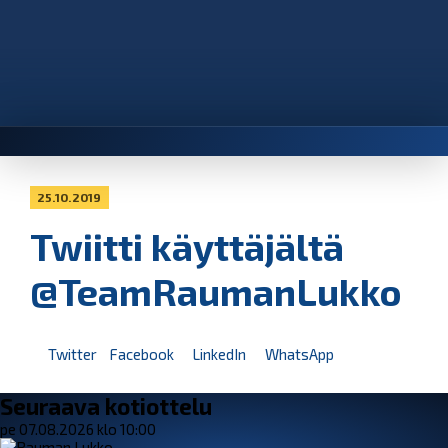
25.10.2019
Twiitti käyttäjältä
@TeamRaumanLukko
Twitter
Facebook
LinkedIn
WhatsApp
Seuraava kotiottelu
pe 07.08.2026 klo 10:00