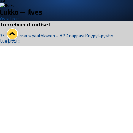
VS
Lukko — Ilves
Osta liput
Tuoreimmat uutiset
33. Pitsiturnaus päätökseen – HPK nappasi Knypyl-pystin
Lue juttu »
Otteluliput juhlakaudelle 26–27 nyt myynnissä!
Lue juttu »
Kiekko-Espoo voittaa historian ensimmäisen naisten
Pitsiturnauksen
Lue juttu »
Pitsiturnauksen päiväliput on loppuunmyyty – Pitsitunnelmaan
pääset myös Marina Vistan terassilla
Lue juttu »
Lukko ja pirkanmaalainen vaatevalmistaja Nousu yhteistyöhön
Lue juttu »
Seuraa Lukkoa somessa