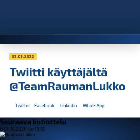
03.03.2022
Twiitti käyttäjältä
@TeamRaumanLukko
Twitter
Facebook
LinkedIn
WhatsApp
Seuraava kotiottelu
ti 01.09.2026 klo 18:30