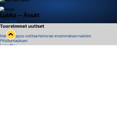
VS
Lukko — Ässät
Osta liput
Tuoreimmat uutiset
Kiekko-Espoo voittaa historian ensimmäisen naisten
Pitsiturnauksen
Lue juttu »
Pitsiturnauksen päiväliput on loppuunmyyty – Pitsitunnelmaan
pääset myös Marina Vistan terassilla
Lue juttu »
Lukko ja pirkanmaalainen vaatevalmistaja Nousu yhteistyöhön
Lue juttu »
Aapo Vanninen Nuorten Leijonien mukana
Lue juttu »
Rauman Lukko Oy on ostanut Marina Vista Oy:n liiketoiminnan
Raumalta
Lue juttu »