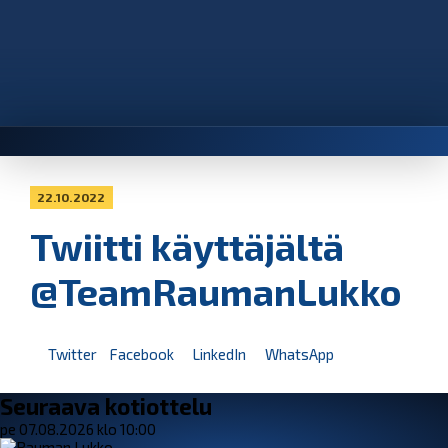
22.10.2022
Twiitti käyttäjältä
@TeamRaumanLukko
Twitter
Facebook
LinkedIn
WhatsApp
Seuraava kotiottelu
pe 07.08.2026 klo 10:00