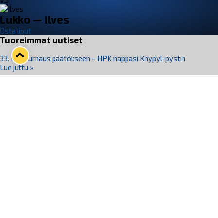
VS
Lukko — Ilves
Osta liput
Tuoreimmat uutiset
33. Pitsiturnaus päätökseen – HPK nappasi Knypyl-pystin
Lue juttu »
Otteluliput juhlakaudelle 26–27 nyt myynnissä!
Lue juttu »
Kiekko-Espoo voittaa historian ensimmäisen naisten
Pitsiturnauksen
Lue juttu »
Pitsiturnauksen päiväliput on loppuunmyyty – Pitsitunnelmaan
pääset myös Marina Vistan terassilla
Lue juttu »
Lukko ja pirkanmaalainen vaatevalmistaja Nousu yhteistyöhön
Lue juttu »
Seuraa Lukkoa somessa