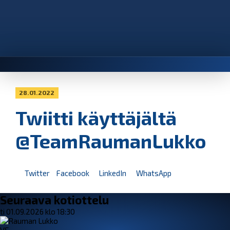
28.01.2022
Twiitti käyttäjältä
@TeamRaumanLukko
Twitter
Facebook
LinkedIn
WhatsApp
Seuraava kotiottelu
ti 01.09.2026 klo 18:30